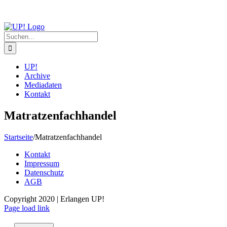
Zum
Inhalt
springen
Suche
nach:
UP!
Archive
Mediadaten
Kontakt
Matratzenfachhandel
Startseite
/
Matratzenfachhandel
Kontakt
Impressum
Datenschutz
AGB
Copyright 2020 | Erlangen UP!
Facebook
Instagram
Page load link