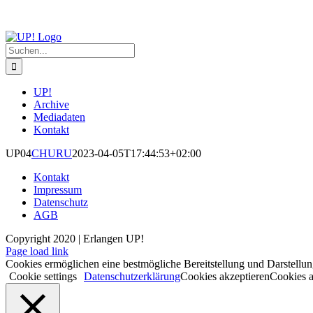
Zum
Inhalt
springen
Suche
nach:
UP!
Archive
Mediadaten
Kontakt
UP04
CHURU
2023-04-05T17:44:53+02:00
Kontakt
Impressum
Datenschutz
AGB
Copyright 2020 | Erlangen UP!
Facebook
Instagram
Page load link
Cookies ermöglichen eine bestmögliche Bereitstellung und Darstellun
Cookie settings
Datenschutzerklärung
Cookies akzeptieren
Cookies 