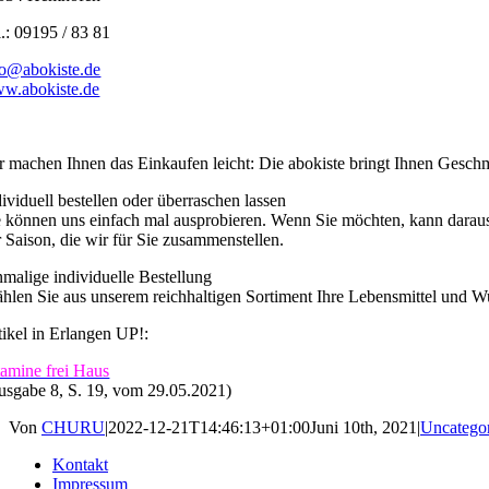
l.: 09195 / 83 81
fo@abokiste.de
w.abokiste.de
r machen Ihnen das Einkaufen leicht: Die
abokiste
bringt Ihnen Gesch
dividuell bestellen oder überraschen lassen
e können uns einfach mal ausprobieren. Wenn Sie möchten, kann darau
r Saison, die wir für Sie zusammenstellen.
nmalige individuelle Bestellung
hlen Sie aus unserem reichhaltigen Sortiment Ihre Lebensmittel und W
tikel in Erlangen UP!:
tamine frei Haus
usgabe 8, S. 19, vom 29.05.2021)
Von
CHURU
|
2022-12-21T14:46:13+01:00
Juni 10th, 2021
|
Uncatego
Kontakt
Impressum