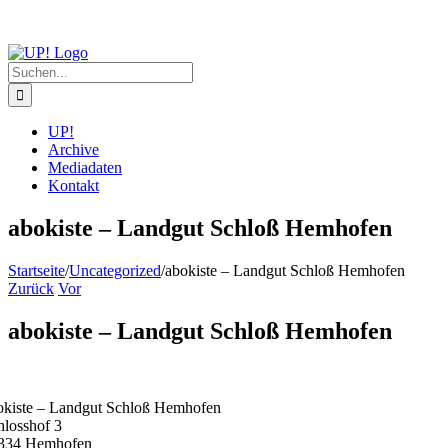
Zum
Inhalt
springen
Suche
nach:
UP!
Archive
Mediadaten
Kontakt
abokiste – Landgut Schloß Hemhofen
Startseite
/
Uncategorized
/
abokiste – Landgut Schloß Hemhofen
Zurück
Vor
abokiste – Landgut Schloß Hemhofen
okiste – Landgut Schloß Hemhofen
hlosshof 3
334 Hemhofen