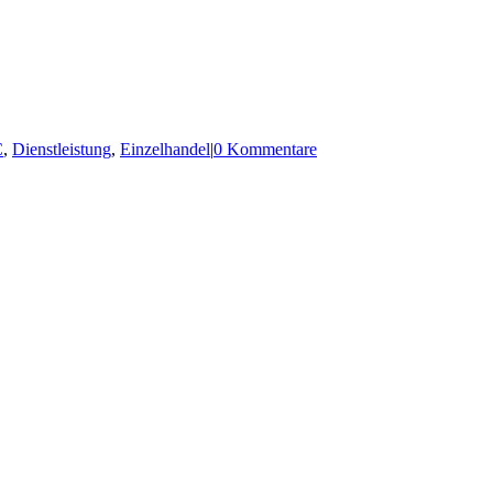
C
,
Dienstleistung
,
Einzelhandel
|
0 Kommentare