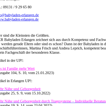
l.: 09131 / 9 29 65 80
fo@babyladen-erlangen.de
w.babyladen-erlangen.de
er sind die Kleinsten die Größten.
R Babyladen Erlangen zeichnet sich aus durch Kompetenz und Fachw
e werden gerade Eltern oder sind es schon? Dann ist der Babyladen in 
schäftsführerinnen, Martina Frisch und Andrea Leprich, kompetent be
t ein Fachgeschäft der besonderen Klasse.
tikel in der UP!:
s ist Familie mehr Wert
usgabe 104, S. 10, vom 21.01.2023)
tikel in Erlangen UP!:
hr Nähe und Geborgenheit
usgabe 25, S. 9, vom 15.10.2022)
hr Nähe und Geborgenheit durch Tragesysteme – Individuelle Beratu
usgabe 19, S. 14, vom 23.04.2022)