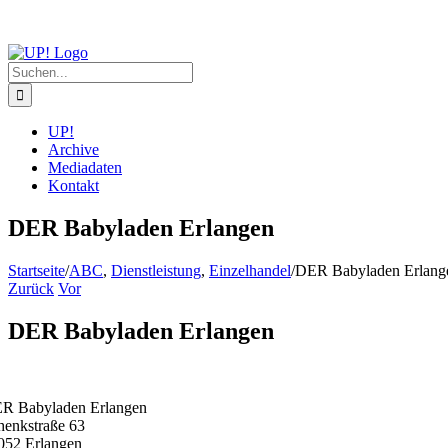
Zum
Inhalt
springen
Suche
nach:
UP!
Archive
Mediadaten
Kontakt
DER Babyladen Erlangen
Startseite
/
ABC
,
Dienstleistung
,
Einzelhandel
/
DER Babyladen Erlang
Zurück
Vor
DER Babyladen Erlangen
R Babyladen Erlangen
henkstraße 63
052 Erlangen