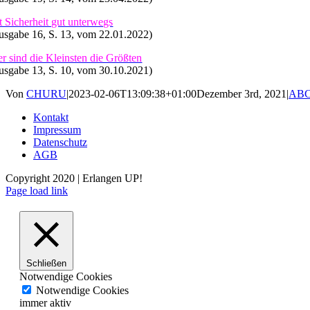
t Sicherheit gut unterwegs
usgabe 16, S. 13, vom 22.01.2022)
er sind die Kleinsten die Größten
usgabe 13, S. 10, vom 30.10.2021)
Von
CHURU
|
2023-02-06T13:09:38+01:00
Dezember 3rd, 2021
|
AB
Kontakt
Impressum
Datenschutz
AGB
Copyright 2020 | Erlangen UP!
Facebook
Instagram
Page load link
Schließen
Notwendige Cookies
Notwendige Cookies
immer aktiv