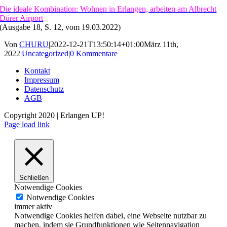
Die ideale Kombination: Wohnen in Erlangen, arbeiten am Albrecht
Dürer Airport
(Ausgabe 18, S. 12, vom 19.03.2022)
Von
CHURU
|
2022-12-21T13:50:14+01:00
März 11th,
2022
|
Uncategorized
|
0 Kommentare
Kontakt
Impressum
Datenschutz
AGB
Copyright 2020 | Erlangen UP!
Facebook
Instagram
Page load link
Schließen
Notwendige Cookies
Notwendige Cookies
immer aktiv
Notwendige Cookies helfen dabei, eine Webseite nutzbar zu
machen, indem sie Grundfunktionen wie Seitennavigation