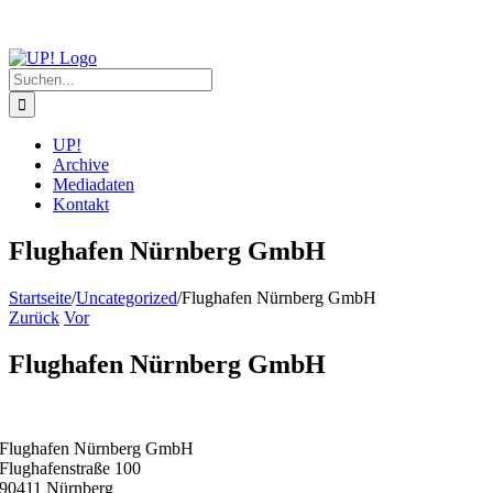
Zum
Inhalt
springen
Suche
nach:
UP!
Archive
Mediadaten
Kontakt
Flughafen Nürnberg GmbH
Startseite
/
Uncategorized
/
Flughafen Nürnberg GmbH
Zurück
Vor
Flughafen Nürnberg GmbH
Flughafen Nürnberg GmbH
Flughafenstraße 100
90411 Nürnberg