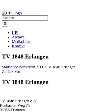
Zum
Inhalt
springen
Suche
nach:
UP!
Archive
Mediadaten
Kontakt
TV 1848 Erlangen
Startseite
/
Sportverein
,
STU
/
TV 1848 Erlangen
Zurück
Vor
TV 1848 Erlangen
TV 1848 Erlangen e. V.
Kosbacher Weg 75
91056 Erlangen