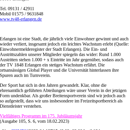
Tel. 09131 / 42911
Mobil 01575 / 9631848
www.tv48-erlangen.de
Erlangen ist eine Stadt, die jährlich viele Einwohner gewinnt und auch
wieder verliert, insgesamt jedoch ein leichtes Wachstum erlebt (Quelle:
Einwohnermelderegister der Stadt Erlangen). Die Ein- und
Austrittszahlen unserer Mitglieder spiegeln das wider: Rund 1.000
Austritten stehen 1.000 + x Eintritte im Jahr gegenüber, sodass auch
der TV 1848 Erlangen ein stetiges Wachstum erfährt. Die
ortsansässigen Global Player und die Universität hinterlassen ihre
Spuren auch im Turnverein.
Der Sport hat sich in den Jahren gewandelt. Klar, ohne die
ehrenamtlich geführten Abteilungen wäre unser Verein in der jetzigen
Form undenkbar. Als großer Breitensportverein sind wir jedoch auch
so aufgestellt, dass wir uns insbesondere im Freizeitsportbereich als
Dienstleister verstehen.
Vielfältiges Programm im 175. Jubiläumsjahr
(Ausgabe 105, S. 6, vom 18.02.2023)