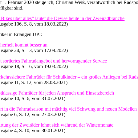
it 1. Februar 2020 steige ich, Christian Weiß, verantwortlich bei Rads
rfügbar sind.
-Bikes über alles“ lautet die Devise heute in der Zweiradbranche
usgabe 106, S. 8, vom 18.03.2023)
tikel in Erlangen UP!:
cherheit kommt besser an
usgabe 24, S. 13, vom 17.09.2022)
t sortiertes Fahrradangebot und hervorragender Service
usgabe 18, S. 16, vom 19.03.2022)
rkehrssichere Fahrräder für Schulkinder – ein großes Anliegen bei Rad
usgabe 11, S. 12, vom 28.08.2021)
stklassige Fahrräder für jeden Anspruch und Einsatzbereich
usgabe 10, S. 6, vom 31.07.2021)
art in die Fahrradsaison mit mächtig viel Schwung und neuen Modellen
usgabe 6, S. 12, vom 27.03.2021)
rtung der Zweiräder lohnt sich während der Wintermonate
usgabe 4, S. 10, vom 30.01.2021)