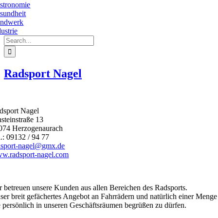
stronomie
sundheit
ndwerk
ustrie
Suche
nach:
Radsport Nagel
dsport Nagel
nsteinstraße 13
074 Herzogenaurach
l.: 09132 / 94 77
dsport-nagel@gmx.de
w.radsport-nagel.com
r betreuen unsere Kunden aus allen Bereichen des Radsports.
ser breit gefächertes Angebot an Fahrrädern und natürlich einer Menge
e persönlich in unseren Geschäftsräumen begrüßen zu dürfen.