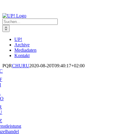
Zum
Inhalt
springen
Suche
nach:
UP!
Archive
Mediadaten
Kontakt
PQR
CHURU
2020-08-20T09:40:17+02:00
-C
F
I
L
-O
R
U
Z
enstleistung
nzelhandel