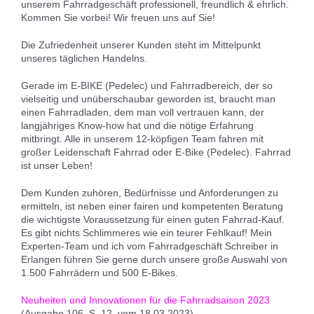
unserem Fahrradgeschäft professionell, freundlich & ehrlich.
Kommen Sie vorbei! Wir freuen uns auf Sie!
Die Zufriedenheit unserer Kunden steht im Mittelpunkt
unseres täglichen Handelns.
Gerade im E-BIKE (Pedelec) und Fahrradbereich, der so
vielseitig und unüberschaubar geworden ist, braucht man
einen Fahrradladen, dem man voll vertrauen kann, der
langjähriges Know-how hat und die nötige Erfahrung
mitbringt. Alle in unserem 12-köpfigen Team fahren mit
großer Leidenschaft Fahrrad oder E-Bike (Pedelec). Fahrrad
ist unser Leben!
Dem Kunden zuhören, Bedürfnisse und Anforderungen zu
ermitteln, ist neben einer fairen und kompetenten Beratung
die wichtigste Voraussetzung für einen guten Fahrrad-Kauf.
Es gibt nichts Schlimmeres wie ein teurer Fehlkauf! Mein
Experten-Team und ich vom Fahrradgeschäft Schreiber in
Erlangen führen Sie gerne durch unsere große Auswahl von
1.500 Fahrrädern und 500 E-Bikes.
Neuheiten und Innovationen für die Fahrradsaison 2023
(Ausgabe 106, S. 12, vom 18.03.2023)